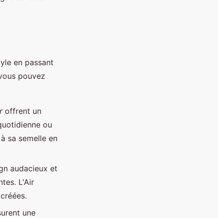
tyle en passant
e vous pouvez
r
offrent un
 quotidienne ou
 à sa semelle en
ign audacieux et
tes. L'Air
 créées.
surent une