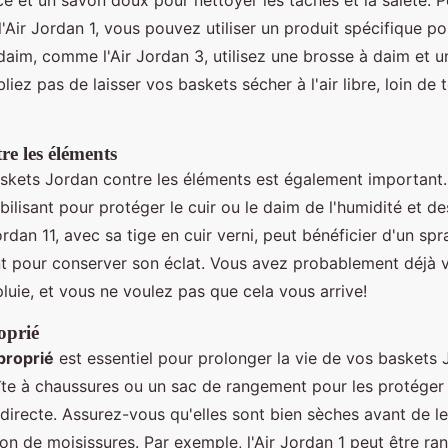
e et un savon doux pour nettoyer les taches et la saleté. 
'Air Jordan 1, vous pouvez utiliser un produit spécifique pou
daim, comme l'Air Jordan 3, utilisez une brosse à daim et u
liez pas de laisser vos baskets sécher à l'air libre, loin de
re les éléments
skets Jordan contre les éléments est également important. 
lisant pour protéger le cuir ou le daim de l'humidité et de
ordan 11, avec sa tige en cuir verni, peut bénéficier d'un spr
t pour conserver son éclat. Vous avez probablement déjà 
luie, et vous ne voulez pas que cela vous arrive!
oprié
proprié
est essentiel pour prolonger la vie de vos baskets
îte à chaussures ou un sac de rangement pour les protéger 
 directe. Assurez-vous qu'elles sont bien sèches avant de l
ion de moisissures. Par exemple, l'Air Jordan 1 peut être r