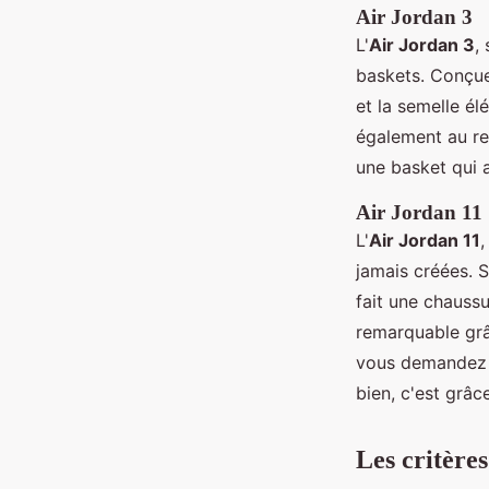
Air Jordan 3
L'
Air Jordan 3
,
baskets. Conçue 
et la semelle él
également au re
une basket qui a
Air Jordan 11
L'
Air Jordan 11
,
jamais créées. S
fait une chauss
remarquable grâ
vous demandez p
bien, c'est grâ
Les critère