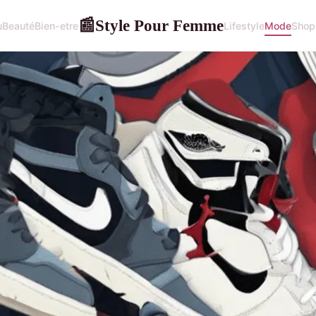
Style Pour Femme
📰
u
Beauté
Bien-etre
Lifestyle
Mode
Shop