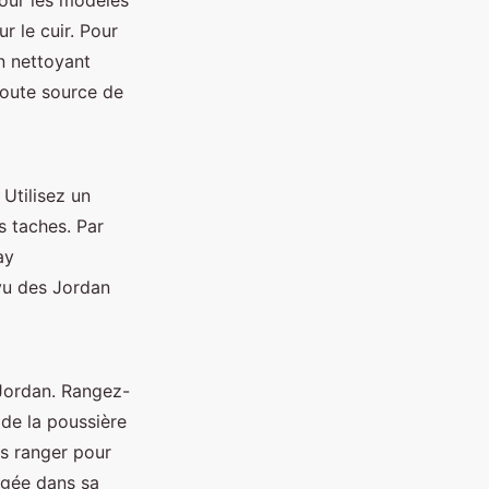
Pour les modèles
r le cuir. Pour
n nettoyant
 toute source de
Utilisez un
s taches. Par
ay
vu des Jordan
 Jordan. Rangez-
de la poussière
es ranger pour
angée dans sa