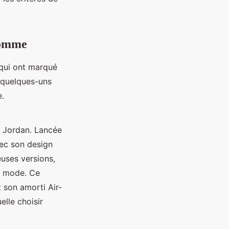
homme
 qui ont marqué
i quelques-uns
e.
 Jordan. Lancée
vec son design
euses versions,
e mode. Ce
 son amorti Air-
lle choisir