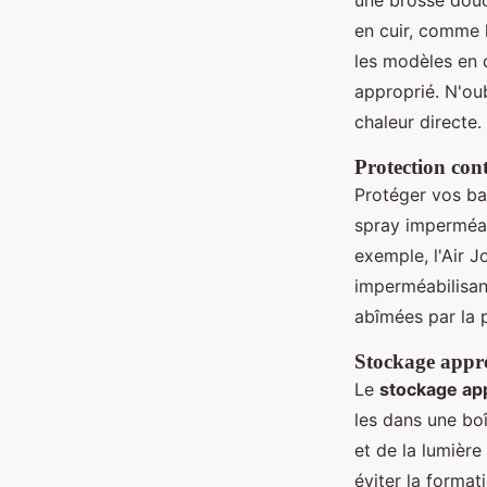
une brosse douc
en cuir, comme l
les modèles en 
approprié. N'oub
chaleur directe.
Protection cont
Protéger vos ba
spray imperméabi
exemple, l'Air J
imperméabilisan
abîmées par la p
Stockage appr
Le
stockage ap
les dans une bo
et de la lumière
éviter la format