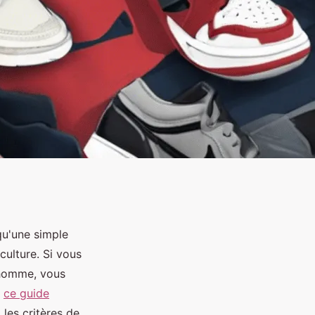
qu'une simple
culture. Si vous
r homme, vous
r
ce guide
 les critères de