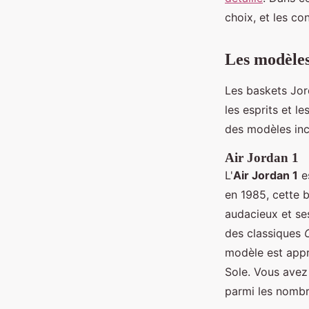
Louise
•
4 février 2025
•
8 min de lecture
choix, et les co
Les modèle
Les baskets Jor
les esprits et l
des modèles inc
Air Jordan 1
L'
Air Jordan 1
e
en 1985, cette 
audacieux et ses
des classiques
modèle est appr
Sole. Vous avez
parmi les nombr