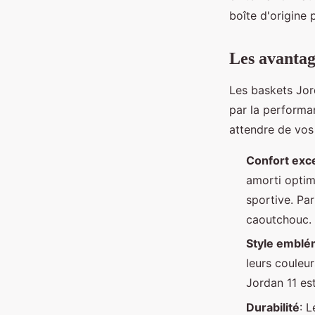
boîte d'origine 
Les avanta
Les baskets Jor
par la performa
attendre de vos
Confort exc
amorti optim
sportive. Pa
caoutchouc.
Style emblé
leurs couleur
Jordan 11 es
Durabilité
: 