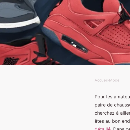
Accueil
›
Mode
MODE
Les meilleures baske
Pour les amateu
paire de chaussu
homme : alliez confort
cherchez à alli
êtes au bon end
détaillé
. Dans ce