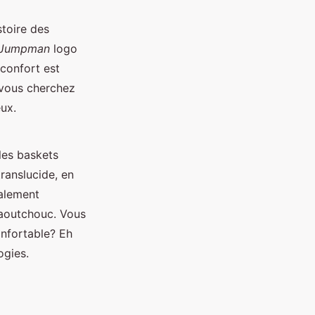
stoire des
Jumpman
logo
 confort est
 vous cherchez
eux.
les baskets
translucide, en
galement
caoutchouc. Vous
nfortable? Eh
ogies.