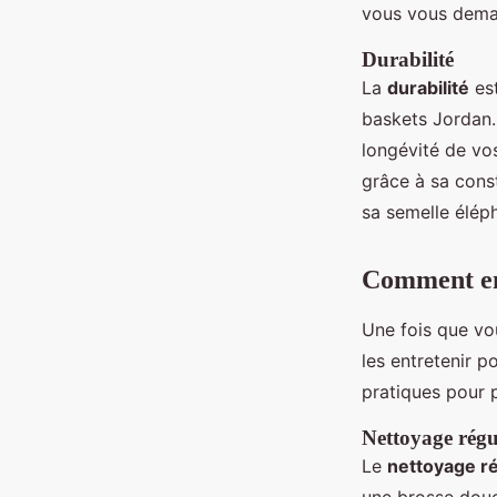
vous vous deman
Durabilité
La
durabilité
est
baskets Jordan. 
longévité de vo
grâce à sa const
sa semelle élép
Comment ent
Une fois que vou
les entretenir p
pratiques pour 
Nettoyage régu
Le
nettoyage ré