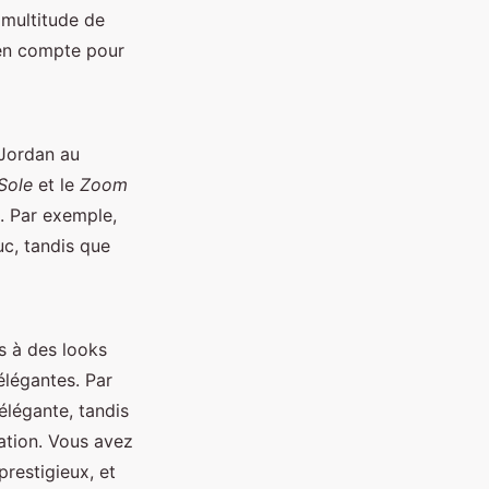
 multitude de
 en compte pour
 Jordan au
Sole
et le
Zoom
. Par exemple,
uc, tandis que
s à des looks
élégantes. Par
élégante, tandis
cation. Vous avez
restigieux, et