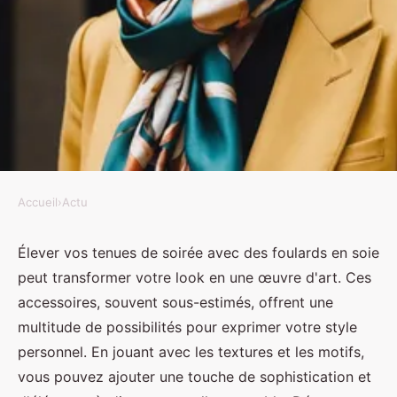
Accueil
›
Actu
ACTU
L"art de la élégance : associez
Élever vos tenues de soirée avec des foulards en soie
peut transformer votre look en une œuvre d'art. Ces
vos foulards en soie à la
accessoires, souvent sous-estimés, offrent une
perfection pour élever vos tenues
multitude de possibilités pour exprimer votre style
de soirée
personnel. En jouant avec les textures et les motifs,
vous pouvez ajouter une touche de sophistication et
Louise
•
28 octobre 2024
•
6 min de lecture