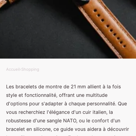
Accueil
›
Shopping
SHOPPING
Découvrez les meilleurs
Les bracelets de montre de 21 mm allient à la fois
style et fonctionnalité, offrant une multitude
bracelets montre 21 mm pour
d'options pour s'adapter à chaque personnalité. Que
tous les styles
vous recherchiez l'élégance d'un cuir italien, la
robustesse d'une sangle NATO, ou le confort d'un
Louise
•
26 février 2025
•
3 min de lecture
bracelet en silicone, ce guide vous aidera à découvrir